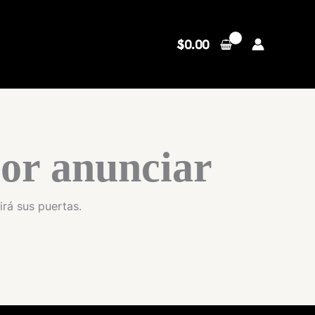
$
0.00
or anunciar
irá sus puertas.