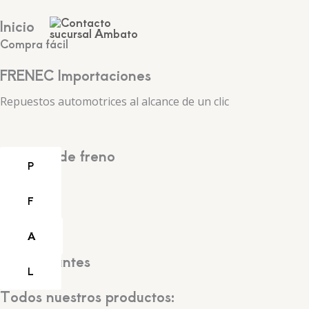
Ir
Inicio
al
contenido
Compra fácil
F
RENEC Importaciones
Repuestos automotrices al alcance de un clic
Pastillas de freno
P
Filtros
F
Aceites
A
Refrigerantes
L
Todos nuestros productos: