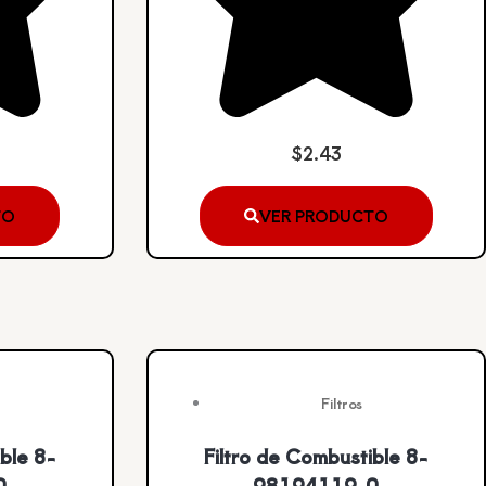
$
2.43
TO
VER PRODUCTO
Filtros
ble 8-
Filtro de Combustible 8-
0
98194119-0