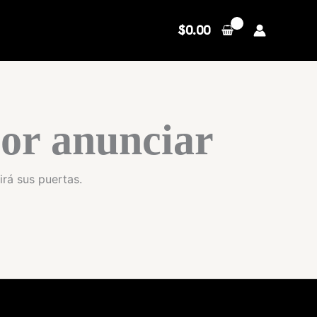
$
0.00
or anunciar
irá sus puertas.