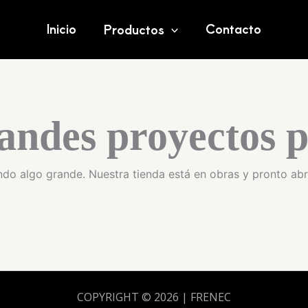
Inicio
Contacto
Productos
andes proyectos p
do algo grande. Nuestra tienda está en obras y pronto abr
COPYRIGHT © 2026 | FRENEC