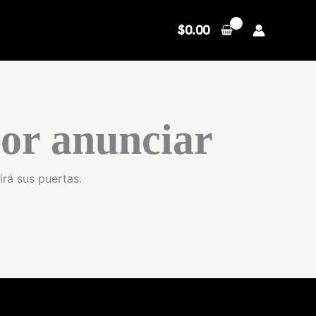
$
0.00
or anunciar
irá sus puertas.