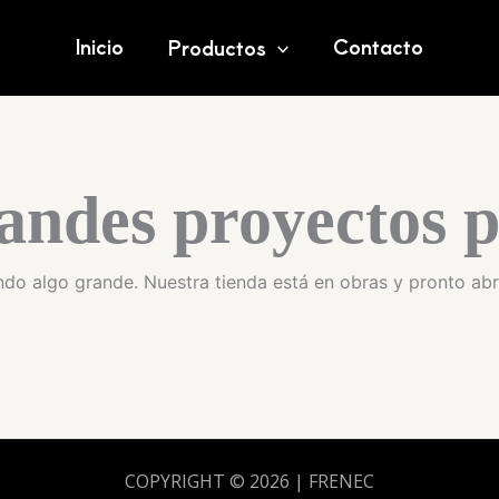
Inicio
Contacto
Productos
andes proyectos p
do algo grande. Nuestra tienda está en obras y pronto abr
COPYRIGHT © 2026 | FRENEC