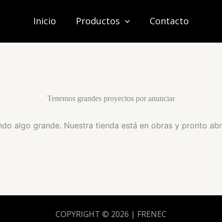
Inicio
Productos
Contacto
Tenemos grandes proyectos por anunciar
do algo grande. Nuestra tienda está en obras y pronto abr
COPYRIGHT © 2026 | FRENEC