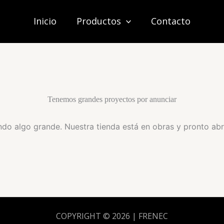
Inicio
Productos
Contacto
Tenemos grandes proyectos por anunciar
do algo grande. Nuestra tienda está en obras y pronto abr
COPYRIGHT © 2026 | FRENEC