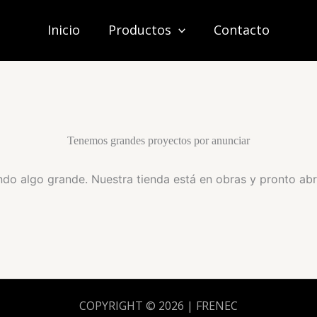
Inicio
Productos
Contacto
Tenemos grandes proyectos por anunciar
do algo grande. Nuestra tienda está en obras y pronto abr
COPYRIGHT © 2026 | FRENEC