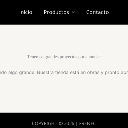
Inicio
Productos
Contacto
Tenemos grandes proyectos por anunciar
do algo grande. Nuestra tienda está en obras y pronto abr
COPYRIGHT © 2026 | FRENEC