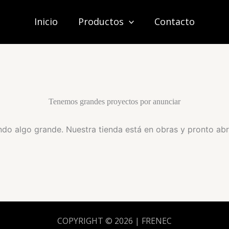
Inicio
Productos
Contacto
Tenemos grandes proyectos por anunciar
do algo grande. Nuestra tienda está en obras y pronto abr
COPYRIGHT © 2026 | FRENEC