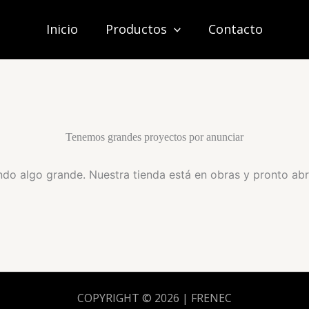
Inicio
Productos
Contacto
Tenemos grandes proyectos por anunciar
do algo grande. Nuestra tienda está en obras y pronto abr
COPYRIGHT © 2026 | FRENEC