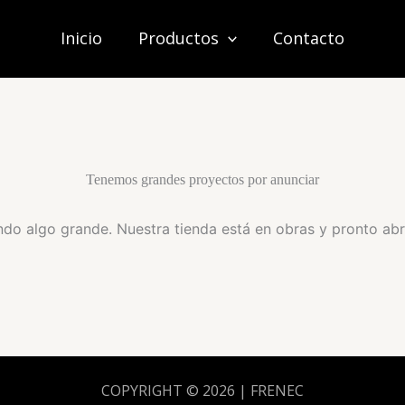
Inicio
Productos
Contacto
Tenemos grandes proyectos por anunciar
do algo grande. Nuestra tienda está en obras y pronto abr
COPYRIGHT © 2026 | FRENEC