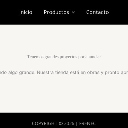
Inicio
Productos
Contacto
Tenemos grandes proyectos por anunciar
do algo grande. Nuestra tienda está en obras y pronto abr
COPYRIGHT © 2026 | FRENEC