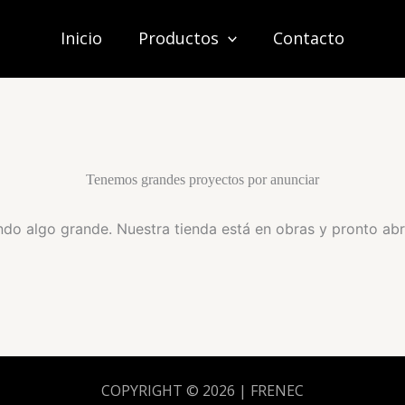
Inicio
Productos
Contacto
Tenemos grandes proyectos por anunciar
do algo grande. Nuestra tienda está en obras y pronto abr
COPYRIGHT © 2026 | FRENEC