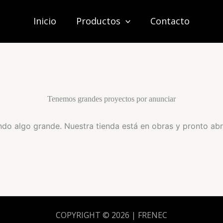
Inicio
Productos
Contacto
Tenemos grandes proyectos por anunciar
do algo grande. Nuestra tienda está en obras y pronto abr
COPYRIGHT © 2026 | FRENEC