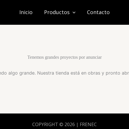
Inicio
Productos
Contacto
Tenemos grandes proyectos por anunciar
do algo grande. Nuestra tienda está en obras y pronto abr
COPYRIGHT © 2026 | FRENEC