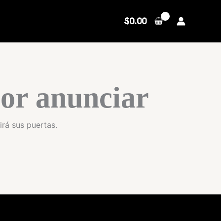
$
0.00
or anunciar
irá sus puertas.