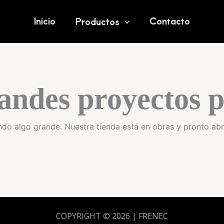
Inicio
Contacto
Productos
andes proyectos p
do algo grande. Nuestra tienda está en obras y pronto abr
COPYRIGHT © 2026 | FRENEC