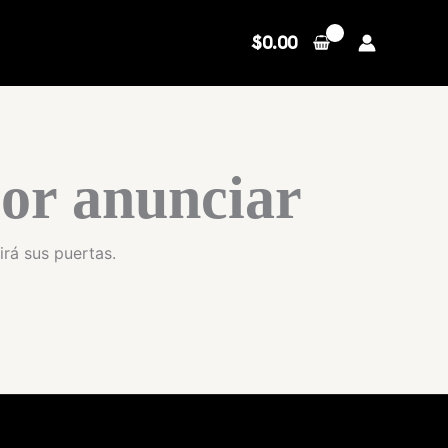
$
0.00
or anunciar
irá sus puertas.