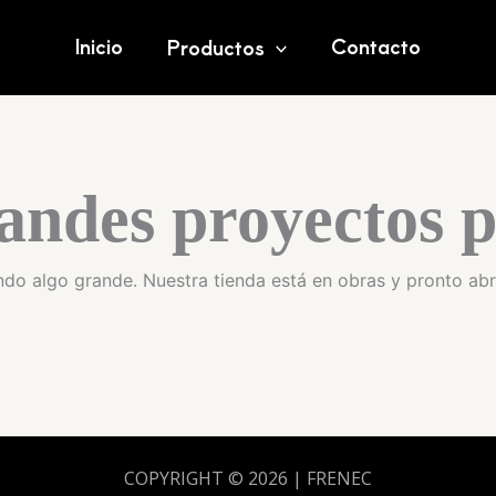
Inicio
Contacto
Productos
andes proyectos p
do algo grande. Nuestra tienda está en obras y pronto abr
COPYRIGHT © 2026 | FRENEC