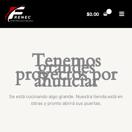
Ir
al
$
0.00
contenido
Tenemos
grandes
proyectos por
anunciar
Se está cocinando algo grande. Nuestra tienda está en
obras y pronto abrirá sus puertas.