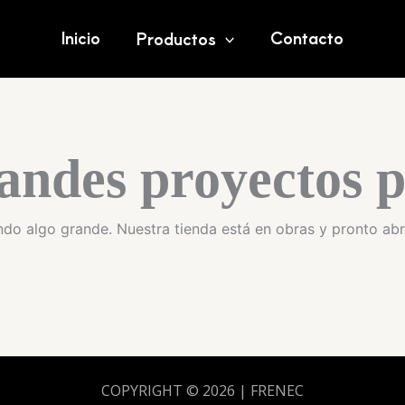
Inicio
Contacto
Productos
andes proyectos p
do algo grande. Nuestra tienda está en obras y pronto abr
COPYRIGHT © 2026 | FRENEC