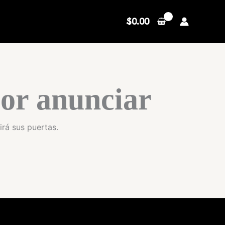
$
0.00
or anunciar
irá sus puertas.