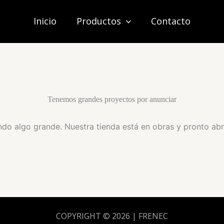
Inicio
Productos
Contacto
Tenemos grandes proyectos por anunciar
do algo grande. Nuestra tienda está en obras y pronto abr
COPYRIGHT © 2026 | FRENEC