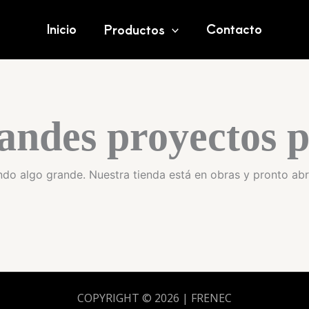
Inicio
Contacto
Productos
andes proyectos p
do algo grande. Nuestra tienda está en obras y pronto abr
COPYRIGHT © 2026 | FRENEC