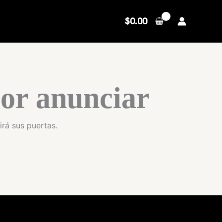
$
0.00
or anunciar
irá sus puertas.