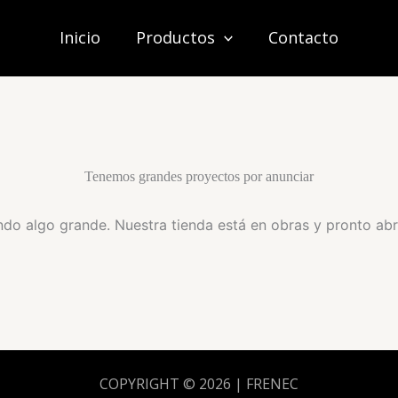
Inicio
Productos
Contacto
Tenemos grandes proyectos por anunciar
do algo grande. Nuestra tienda está en obras y pronto abr
COPYRIGHT © 2026 | FRENEC