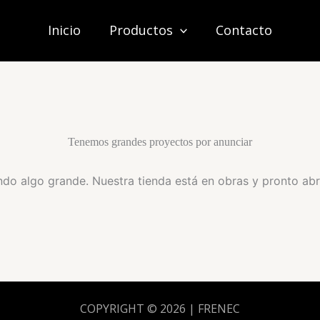
Inicio
Productos
Contacto
Tenemos grandes proyectos por anunciar
do algo grande. Nuestra tienda está en obras y pronto abr
COPYRIGHT © 2026 | FRENEC